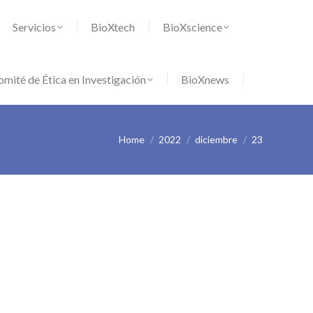
 en Investigación
BioXnews
Servicios
BioXtech
BioXscience
mité de Ética en Investigación
BioXnews
Home
2022
diciembre
23