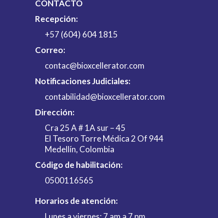
CONTACTO
Recepción:
+57 (604) 604 1815
Correo:
contac@bioxcellerator.com
Notificaciones Judiciales:
contabilidad@bioxcellerator.com
Dirección:
Cra 25 A # 1A sur – 45
El Tesoro Torre Médica 2 Of 944
Medellín, Colombia
Código de habilitación:
0500116565
Horarios de atención:
Lunes a viernes: 7 am a 7 pm