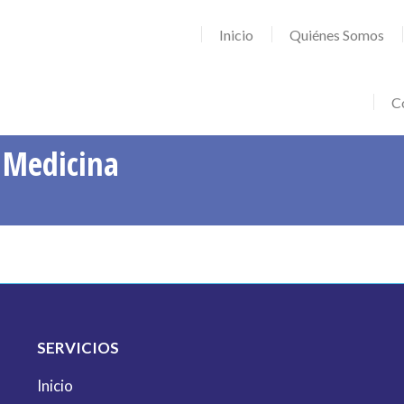
ervicios
BioXtech
BioXscience
Comité de Ética
Inicio
Quiénes Somos
Co
 Medicina
SERVICIOS
Inicio