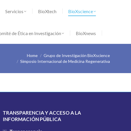
 en Investigación
BioXnews
Servicios
BioXtech
BioXscience
mité de Ética en Investigación
BioXnews
Home
Grupo de Investigación BioXscience
Simposio Internacional de Medicina Regenerativa
TRANSPARENCIA Y ACCESO A LA
INFORMACIÓN PÚBLICA