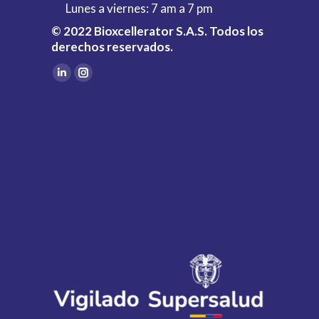
Lunes a viernes: 7 am a 7 pm
© 2022 Bioxcellerator S.A.S. Todos los
derechos reservados.
Find us on:
Linkedin
Instagram
page
page
opens
opens
in
in
new
new
window
window